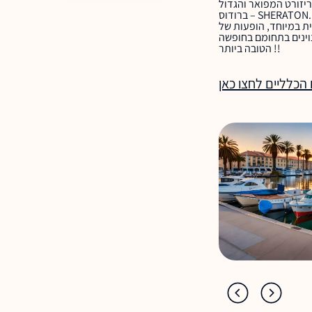
יזורט המפואר והגדול
ברודוס – SHERATON. אירוח ברמה 5 כוכבים דלוקס בסטנדרט של רשת שרתון העולמית. מלון קרוב למרכז רודוס רק 10 ק"מ משדה התעופה, עם חוף ים פרטי ו-5 בריכות,
ית במיוחד, הופעות של
וינים בתחומם בחופשה
הטובה ביותר !!
 הכלליים לחצו כאן