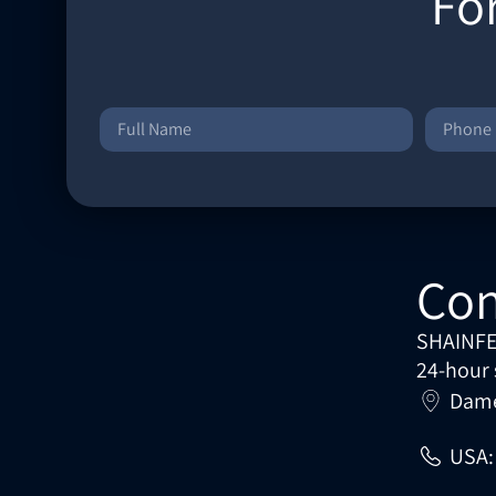
Fo
Con
SHAINFE
24-hour 
Dames
USA: