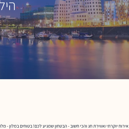
הילט
חוויה קולינ