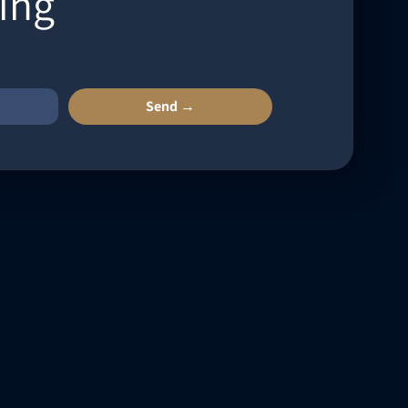
ing
Send →