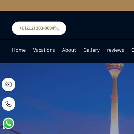
+1 (212) 203-0094
Home
Vacations
About
Gallery
reviews
C